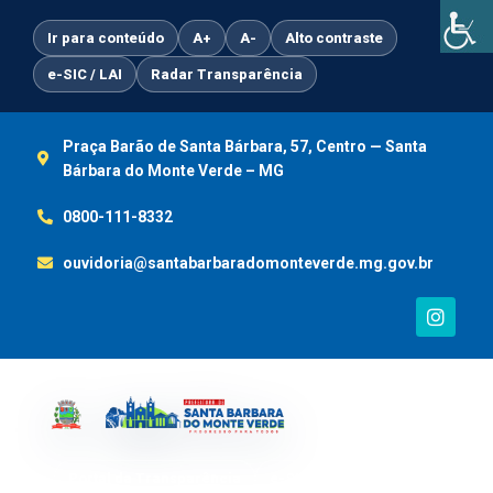
Ir
para
Ir para conteúdo
A+
A-
Alto contraste
o
e-SIC / LAI
Radar Transparência
conteúdo
Praça Barão de Santa Bárbara, 57, Centro — Santa
Bárbara do Monte Verde – MG
0800-111-8332
ouvidoria@santabarbaradomonteverde.mg.gov.br
I
n
s
t
a
g
r
a
m
Portal da Transparência
e-SIC / LAI
Ouvidoria