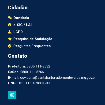
Cidadão
Ouvidoria
e-SIC / LAI
LGPD
Pesquisa de Satisfação
Perguntas Frequentes
Contato
Prefeitura:
0800-111-8332
Saúde:
0800-111-8266
E-mail:
ouvidoria@santabarbaradomonteverde.mg.gov.br
CNPJ:
01.611.138/0001-90
I
n
s