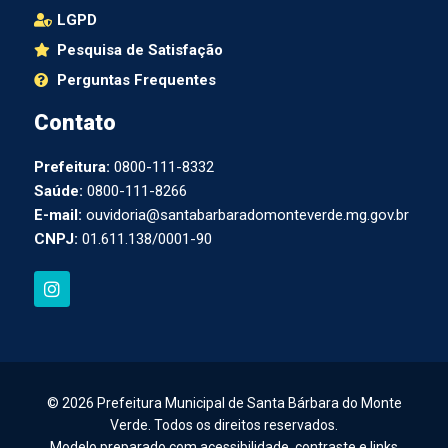
LGPD
Pesquisa de Satisfação
Perguntas Frequentes
Contato
Prefeitura:
0800-111-8332
Saúde:
0800-111-8266
E-mail:
ouvidoria@santabarbaradomonteverde.mg.gov.br
CNPJ:
01.611.138/0001-90
I
n
s
t
a
g
r
a
© 2026 Prefeitura Municipal de Santa Bárbara do Monte
m
Verde. Todos os direitos reservados.
Modelo preparado com acessibilidade, contraste e links