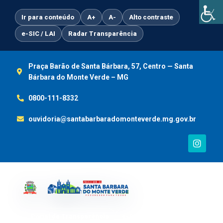
Ir
para
Ir para conteúdo
A+
A-
Alto contraste
o
e-SIC / LAI
Radar Transparência
conteúdo
Praça Barão de Santa Bárbara, 57, Centro — Santa
Bárbara do Monte Verde – MG
0800-111-8332
ouvidoria@santabarbaradomonteverde.mg.gov.br
I
n
s
t
a
g
r
a
m
Portal da Transparência
e-SIC / LAI
Ouvidoria