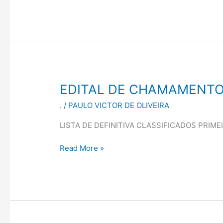
PNAB
EDITAL
EDITAL DE CHAMAMENTO 
DE
.
/
PAULO VICTOR DE OLIVEIRA
CHAMAMENTO
PÚBLICO
LISTA DE DEFINITIVA CLASSIFICADOS PRIME
Nº
01/2026
Read More »
LEI
ALDIR
BLANC