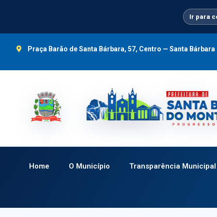
Ir
para
Ir para 
o
conteúdo
Praça Barão de Santa Bárbara, 57, Centro — Santa Bárbar
Home
O Município
Transparência Municipal