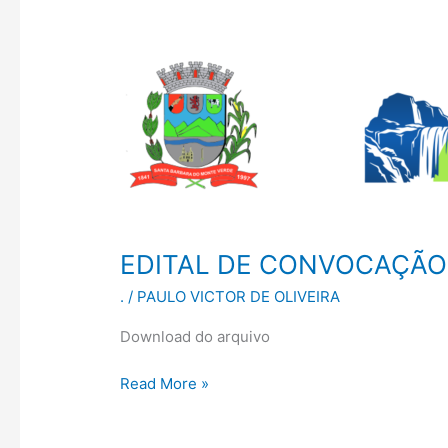
EDITAL
DE
CONVOCAÇÃO
Nº
02/2026
–
CONCURSO
PÚBLICO
Nº
EDITAL DE CONVOCAÇÃO 
01/2025
.
/
PAULO VICTOR DE OLIVEIRA
Download do arquivo
Read More »