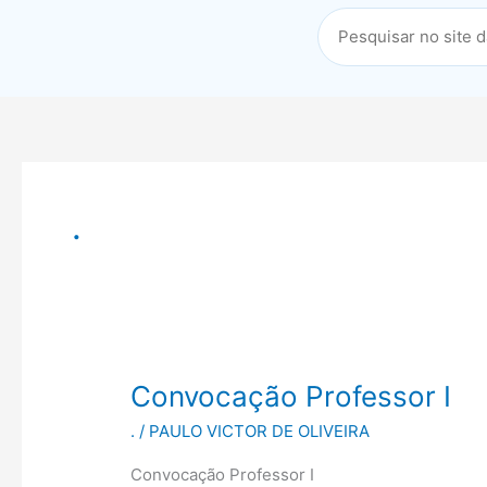
.
Convocação
Convocação Professor I
Professor
.
/
PAULO VICTOR DE OLIVEIRA
I
Convocação Professor I