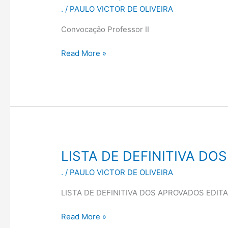
.
/
PAULO VICTOR DE OLIVEIRA
Convocação Professor II
Read More »
LISTA
LISTA DE DEFINITIVA DO
DE
.
/
PAULO VICTOR DE OLIVEIRA
DEFINITIVA
DOS
LISTA DE DEFINITIVA DOS APROVADOS EDIT
APROVADOS
EDITAL
Read More »
01/2026