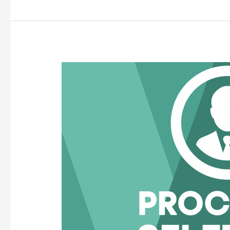
Convocação
Edital
0062026
cargo
Psicopedagogo