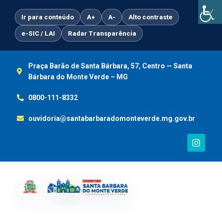
Ir
para
Ir para conteúdo
A+
A-
Alto contraste
o
e-SIC / LAI
Radar Transparência
conteúdo
Praça Barão de Santa Bárbara, 57, Centro — Santa
Bárbara do Monte Verde – MG
0800-111-8332
ouvidoria@santabarbaradomonteverde.mg.gov.br
I
n
s
t
a
g
r
a
m
Portal da Transparência
e-SIC / LAI
Ouvidoria