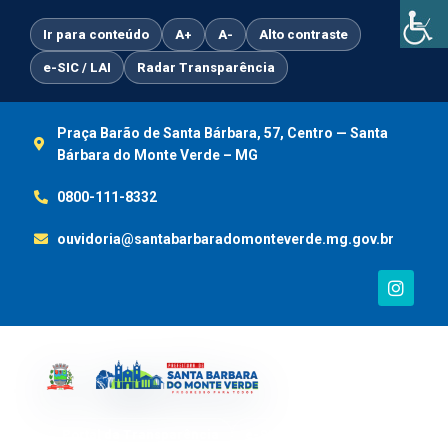
Ir
para
Ir para conteúdo
A+
A-
Alto contraste
o
e-SIC / LAI
Radar Transparência
conteúdo
Praça Barão de Santa Bárbara, 57, Centro — Santa
Bárbara do Monte Verde – MG
0800-111-8332
ouvidoria@santabarbaradomonteverde.mg.gov.br
I
n
s
t
a
g
r
a
m
Portal da Transparência
e-SIC / LAI
Ouvidoria