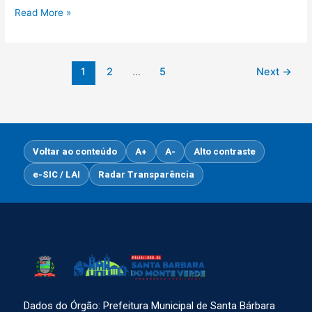
Read More »
1
2
…
5
Next
→
Voltar ao conteúdo
A+
A-
Alto contraste
e-SIC / LAI
Radar Transparência
Dados do Órgão: Prefeitura Municipal de Santa Bárbara