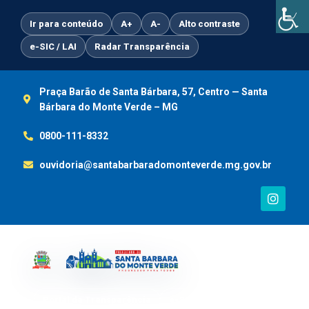
Ir
para
Ir para conteúdo
A+
A-
Alto contraste
o
e-SIC / LAI
Radar Transparência
conteúdo
Praça Barão de Santa Bárbara, 57, Centro — Santa
Bárbara do Monte Verde – MG
0800-111-8332
ouvidoria@santabarbaradomonteverde.mg.gov.br
I
n
s
t
a
g
r
a
m
Portal da Transparência
e-SIC / LAI
Ouvidoria