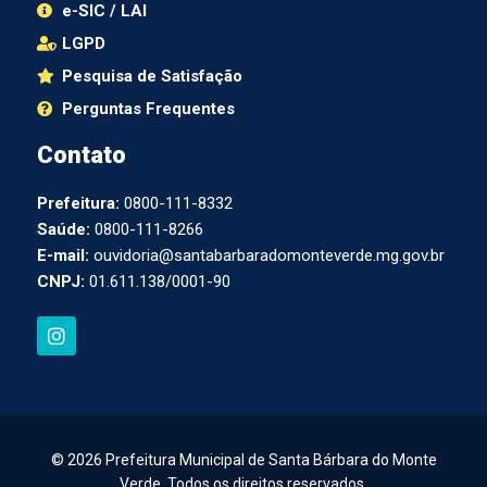
e-SIC / LAI
LGPD
Pesquisa de Satisfação
Perguntas Frequentes
Contato
Prefeitura:
0800-111-8332
Saúde:
0800-111-8266
E-mail:
ouvidoria@santabarbaradomonteverde.mg.gov.br
CNPJ:
01.611.138/0001-90
I
n
s
t
a
g
r
a
© 2026 Prefeitura Municipal de Santa Bárbara do Monte
m
Verde. Todos os direitos reservados.