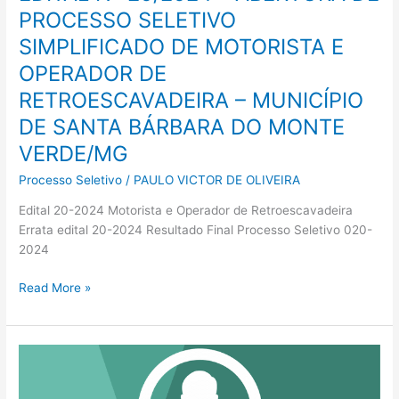
PROCESSO SELETIVO
RETROESCAVADEIRA
–
SIMPLIFICADO DE MOTORISTA E
MUNICÍPIO
OPERADOR DE
DE
RETROESCAVADEIRA – MUNICÍPIO
SANTA
BÁRBARA
DE SANTA BÁRBARA DO MONTE
DO
VERDE/MG
MONTE
VERDE/MG
Processo Seletivo
/
PAULO VICTOR DE OLIVEIRA
Edital 20-2024 Motorista e Operador de Retroescavadeira
Errata edital 20-2024 Resultado Final Processo Seletivo 020-
2024
Read More »
Processo
Seletivo
18-