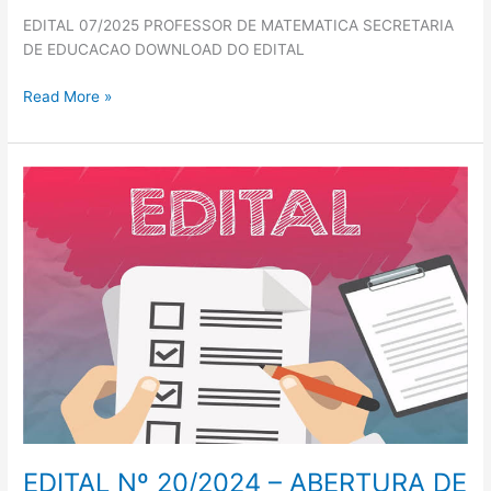
EDITAL 07/2025 PROFESSOR DE MATEMATICA SECRETARIA
DE EDUCACAO DOWNLOAD DO EDITAL
Read More »
EDITAL
Nº
20/2024
–
ABERTURA
DE
PROCESSO
SELETIVO
SIMPLIFICADO
DE
MOTORISTA
E
OPERADOR
EDITAL Nº 20/2024 – ABERTURA DE
DE