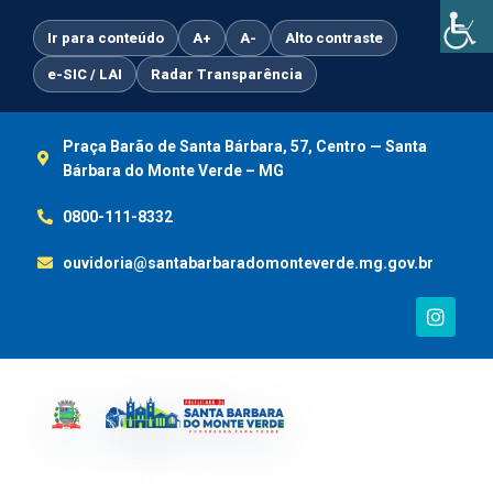
Ir
para
Ir para conteúdo
A+
A-
Alto contraste
o
e-SIC / LAI
Radar Transparência
conteúdo
Praça Barão de Santa Bárbara, 57, Centro — Santa
Bárbara do Monte Verde – MG
0800-111-8332
ouvidoria@santabarbaradomonteverde.mg.gov.br
I
n
s
t
a
g
r
a
m
Portal da Transparência
e-SIC / LAI
Ouvidoria