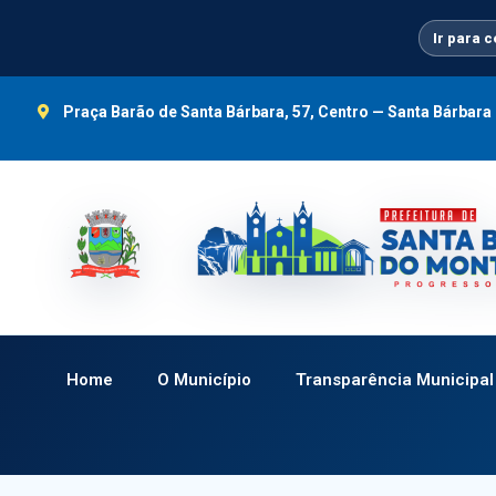
Ir
para
Ir para 
o
conteúdo
Praça Barão de Santa Bárbara, 57, Centro — Santa Bárbar
Home
O Município
Transparência Municipal