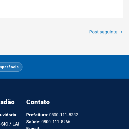
Post seguinte
→
sparência
dadão
Contato
uvidoria
Prefeitura:
0800-111-8332
Saúde:
0800-111-8266
-SIC / LAI
E-mail: