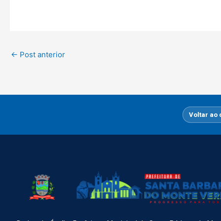
←
Post anterior
Voltar ao