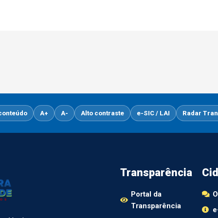
 conteúdo
A+
A-
Alto contraste
e-SIC / LAI
Radar Tran
Transparência
Ci
Portal da
O
Transparência
e