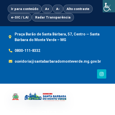
Ir
para
Ir para conteúdo
A+
A-
Alto contraste
o
e-SIC / LAI
Radar Transparência
conteúdo
Praça Barão de Santa Bárbara, 57, Centro — Santa
Bárbara do Monte Verde – MG
0800-111-8332
ouvidoria@santabarbaradomonteverde.mg.gov.br
I
n
s
t
a
g
r
a
m
Portal da Transparência
e-SIC / LAI
Ouvidoria