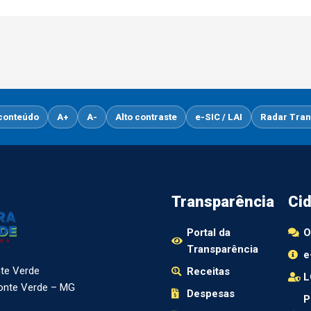
 conteúdo
A+
A-
Alto contraste
e-SIC / LAI
Radar Tran
Transparência
Ci
Portal da
O
Transparência
e
nte Verde
Receitas
L
Monte Verde – MG
Despesas
P