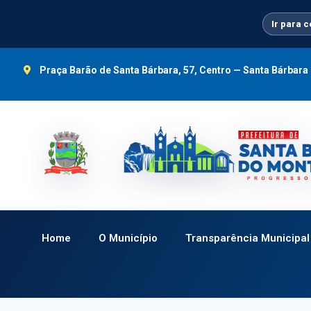
Ir
para
Ir para 
o
conteúdo
Praça Barão de Santa Bárbara, 57, Centro — Santa Bárbar
Home
O Município
Transparência Municipal