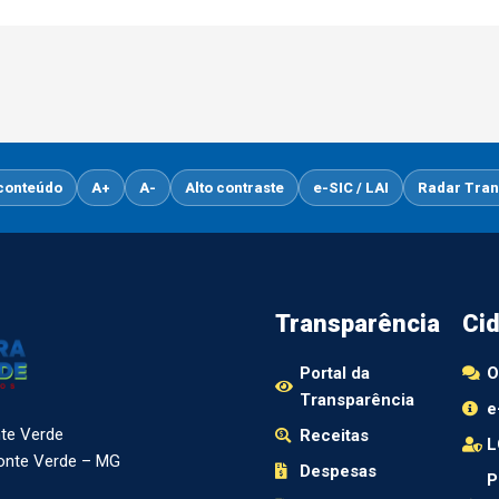
 conteúdo
A+
A-
Alto contraste
e-SIC / LAI
Radar Tran
Transparência
Ci
Portal da
O
Transparência
e
nte Verde
Receitas
L
Monte Verde – MG
Despesas
P