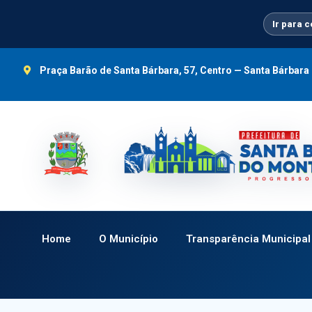
Ir
para
Ir para 
o
conteúdo
Praça Barão de Santa Bárbara, 57, Centro — Santa Bárbar
Home
O Município
Transparência Municipal