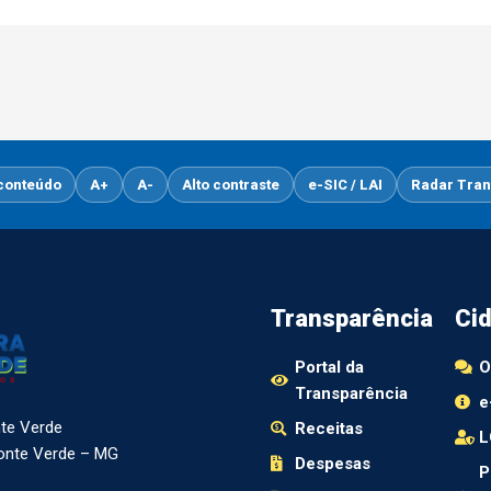
 conteúdo
A+
A-
Alto contraste
e-SIC / LAI
Radar Tran
Transparência
Ci
Portal da
O
Transparência
e
nte Verde
Receitas
L
Monte Verde – MG
Despesas
P