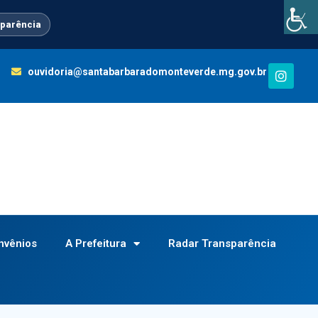
parência
I
ouvidoria@santabarbaradomonteverde.mg.gov.br
n
s
t
a
g
Portal da Transparência
e-SIC / LAI
Ouvidoria
r
a
LGPD
m
nvênios
A Prefeitura
Radar Transparência