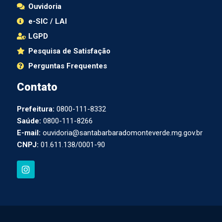
Ouvidoria
e-SIC / LAI
LGPD
Pesquisa de Satisfação
Perguntas Frequentes
Contato
Prefeitura:
0800-111-8332
Saúde:
0800-111-8266
E-mail:
ouvidoria@santabarbaradomonteverde.mg.gov.br
CNPJ:
01.611.138/0001-90
I
n
s
t
a
g
r