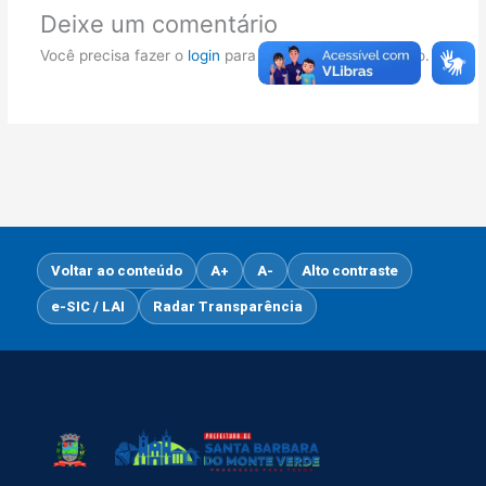
Deixe um comentário
Você precisa fazer o
login
para publicar um comentário.
Voltar ao conteúdo
A+
A-
Alto contraste
e-SIC / LAI
Radar Transparência