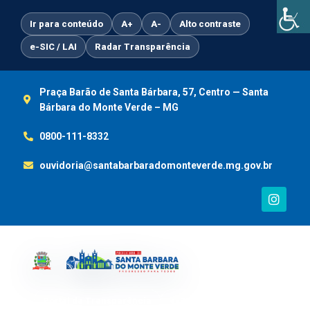
Ir
para
Ir para conteúdo
A+
A-
Alto contraste
o
e-SIC / LAI
Radar Transparência
conteúdo
Praça Barão de Santa Bárbara, 57, Centro — Santa
Bárbara do Monte Verde – MG
0800-111-8332
ouvidoria@santabarbaradomonteverde.mg.gov.br
I
n
s
t
a
g
r
a
m
Portal da Transparência
e-SIC / LAI
Ouvidoria