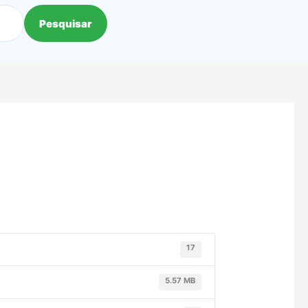
Pesquisar
17
5.57 MB