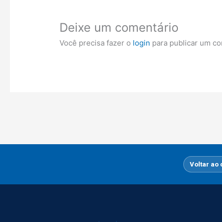
Deixe um comentário
Você precisa fazer o
login
para publicar um co
Voltar ao