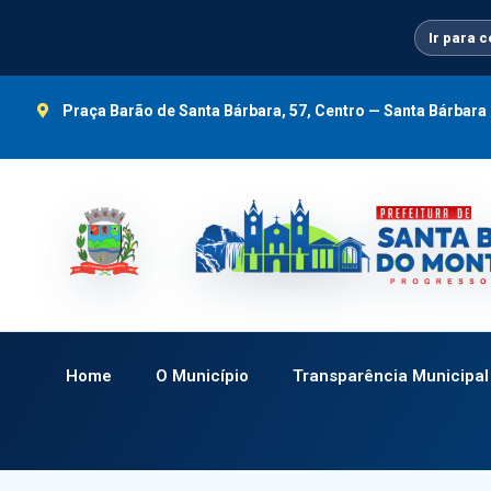
Ir
para
Ir para 
o
conteúdo
Praça Barão de Santa Bárbara, 57, Centro — Santa Bárbar
Home
O Município
Transparência Municipal