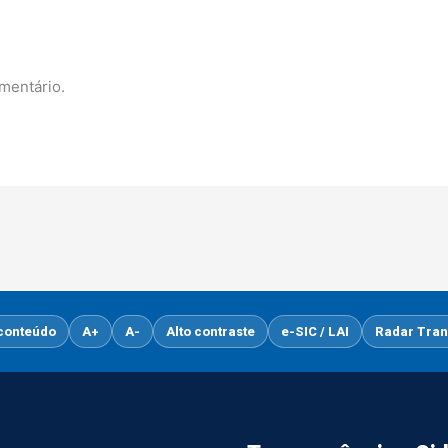
mentário.
 conteúdo
A+
A-
Alto contraste
e-SIC / LAI
Radar Tran