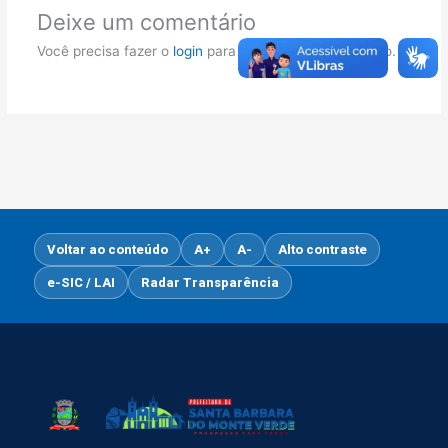
Deixe um comentário
Você precisa fazer o
login
para publicar um comentário.
Voltar ao conteúdo
A+
A-
Alto contraste
e-SIC / LAI
Radar Transparência