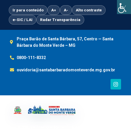
Ir
para
Ir para conteúdo
A+
A-
Alto contraste
o
e-SIC / LAI
Radar Transparência
conteúdo
Praça Barão de Santa Bárbara, 57, Centro — Santa
Bárbara do Monte Verde – MG
0800-111-8332
ouvidoria@santabarbaradomonteverde.mg.gov.br
I
n
s
t
a
g
r
a
m
Portal da Transparência
e-SIC / LAI
Ouvidoria