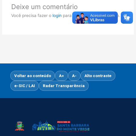
Deixe um comentário
Você precisa fazer o
login
para publicar um comentário.
Voltar ao conteúdo
A+
A-
Alto contraste
e-SIC / LAI
Radar Transparência