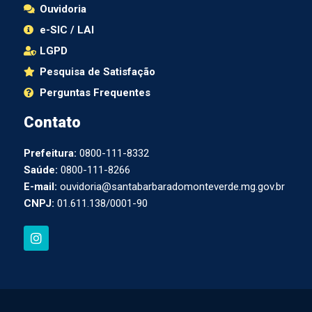
Ouvidoria
e-SIC / LAI
LGPD
Pesquisa de Satisfação
Perguntas Frequentes
Contato
Prefeitura:
0800-111-8332
Saúde:
0800-111-8266
E-mail:
ouvidoria@santabarbaradomonteverde.mg.gov.br
CNPJ:
01.611.138/0001-90
I
n
s
t
a
g
r