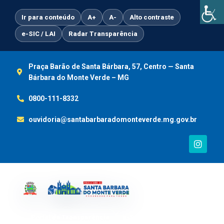
Ir
para
Ir para conteúdo
A+
A-
Alto contraste
o
e-SIC / LAI
Radar Transparência
conteúdo
Praça Barão de Santa Bárbara, 57, Centro — Santa
Bárbara do Monte Verde – MG
0800-111-8332
ouvidoria@santabarbaradomonteverde.mg.gov.br
I
n
s
t
a
g
r
a
m
Portal da Transparência
e-SIC / LAI
Ouvidoria