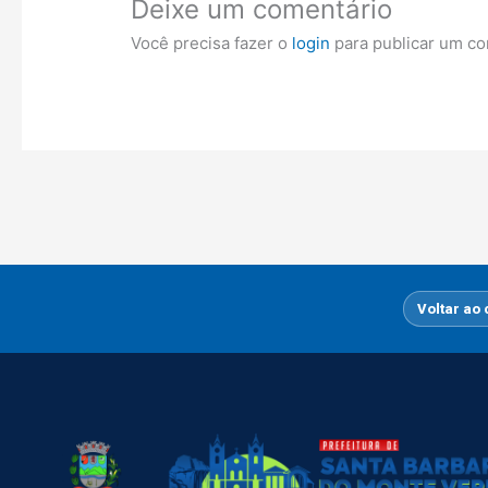
Deixe um comentário
Você precisa fazer o
login
para publicar um co
Voltar ao