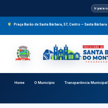
Ir
para
Ir para 
o
conteúdo
Praça Barão de Santa Bárbara, 57, Centro — Santa Bárbar
Home
O Município
Transparência Municipal