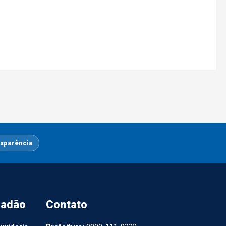
sparência
dadão
Contato