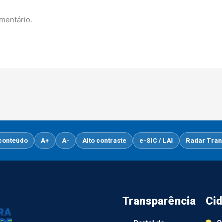
mentário.
 conteúdo
A+
A-
Alto contraste
e-SIC / LAI
Radar Tran
Transparência
Ci