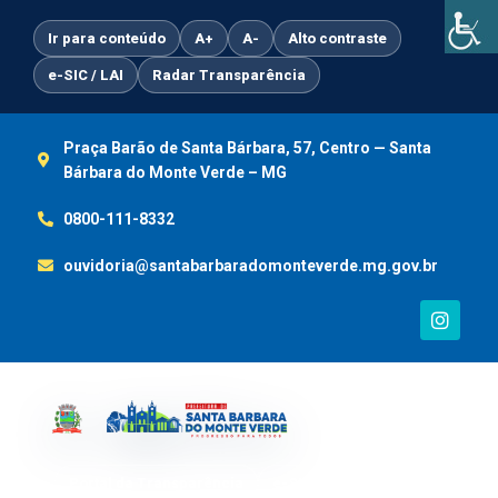
Ir
para
Ir para conteúdo
A+
A-
Alto contraste
o
e-SIC / LAI
Radar Transparência
conteúdo
Praça Barão de Santa Bárbara, 57, Centro — Santa
Bárbara do Monte Verde – MG
0800-111-8332
ouvidoria@santabarbaradomonteverde.mg.gov.br
I
n
s
t
a
g
r
a
m
Portal da Transparência
e-SIC / LAI
Ouvidoria