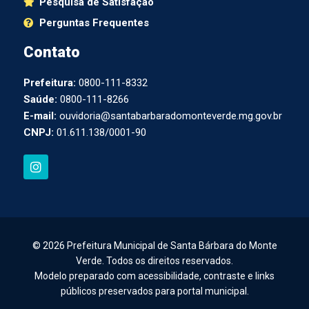
Pesquisa de Satisfação
Perguntas Frequentes
Contato
Prefeitura:
0800-111-8332
Saúde:
0800-111-8266
E-mail:
ouvidoria@santabarbaradomonteverde.mg.gov.br
CNPJ:
01.611.138/0001-90
I
n
s
t
a
g
r
a
© 2026 Prefeitura Municipal de Santa Bárbara do Monte
m
Verde. Todos os direitos reservados.
Modelo preparado com acessibilidade, contraste e links
públicos preservados para portal municipal.