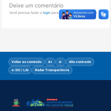
Deixe um comentário
Você precisa fazer o
login
para publicar um comentário.
Voltar ao conteúdo
A+
A-
Alto contraste
e-SIC / LAI
Radar Transparência