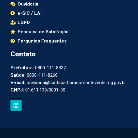
Ouvidoria
e-SIC / LAI
LGPD
Pesquisa de Satisfação
Perguntas Frequentes
Contato
Prefeitura:
0800-111-8332
Saúde:
0800-111-8266
E-mail:
ouvidoria@santabarbaradomonteverde.mg.gov.br
CNPJ:
01.611.138/0001-90
I
n
s
t
a
g
r