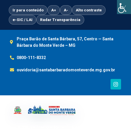
Ir
para
Ir para conteúdo
A+
A-
Alto contraste
o
e-SIC / LAI
Radar Transparência
conteúdo
Praça Barão de Santa Bárbara, 57, Centro — Santa
Bárbara do Monte Verde – MG
0800-111-8332
ouvidoria@santabarbaradomonteverde.mg.gov.br
I
n
s
t
a
g
r
a
m
Portal da Transparência
e-SIC / LAI
Ouvidoria