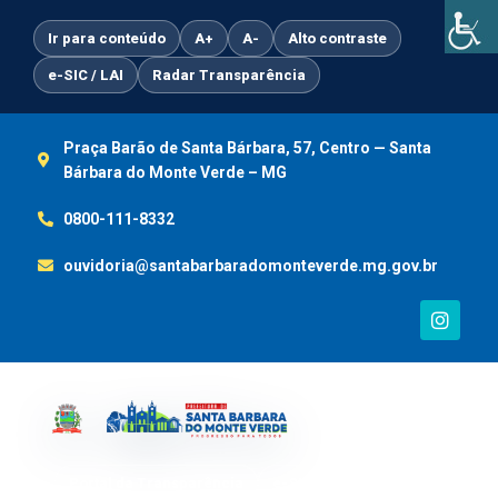
Ir
para
Ir para conteúdo
A+
A-
Alto contraste
o
e-SIC / LAI
Radar Transparência
conteúdo
Praça Barão de Santa Bárbara, 57, Centro — Santa
Bárbara do Monte Verde – MG
0800-111-8332
ouvidoria@santabarbaradomonteverde.mg.gov.br
I
n
s
t
a
g
r
a
m
Portal da Transparência
e-SIC / LAI
Ouvidoria