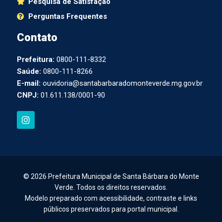
Pesquisa de Satisfação
Perguntas Frequentes
Contato
Prefeitura:
0800-111-8332
Saúde:
0800-111-8266
E-mail:
ouvidoria@santabarbaradomonteverde.mg.gov.br
CNPJ:
01.611.138/0001-90
I
n
s
t
a
g
r
a
© 2026 Prefeitura Municipal de Santa Bárbara do Monte
m
Verde. Todos os direitos reservados.
Modelo preparado com acessibilidade, contraste e links
públicos preservados para portal municipal.