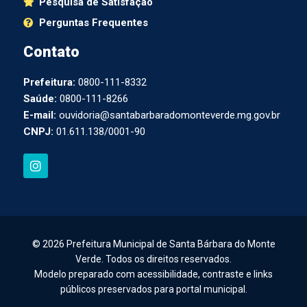
Pesquisa de Satisfação
Perguntas Frequentes
Contato
Prefeitura:
0800-111-8332
Saúde:
0800-111-8266
E-mail:
ouvidoria@santabarbaradomonteverde.mg.gov.br
CNPJ:
01.611.138/0001-90
I
n
s
t
a
g
r
a
© 2026 Prefeitura Municipal de Santa Bárbara do Monte
m
Verde. Todos os direitos reservados.
Modelo preparado com acessibilidade, contraste e links
públicos preservados para portal municipal.