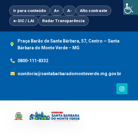
Ir
para
Ir para conteúdo
A+
A-
Alto contraste
o
e-SIC / LAI
Radar Transparência
conteúdo
Praça Barão de Santa Bárbara, 57, Centro — Santa
Bárbara do Monte Verde – MG
0800-111-8332
ouvidoria@santabarbaradomonteverde.mg.gov.br
I
n
s
t
a
g
r
a
m
Portal da Transparência
e-SIC / LAI
Ouvidoria