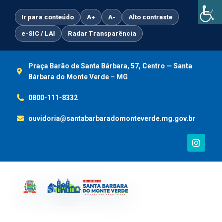
Ir
para
Ir para conteúdo
A+
A-
Alto contraste
o
e-SIC / LAI
Radar Transparência
conteúdo
Praça Barão de Santa Bárbara, 57, Centro — Santa
Bárbara do Monte Verde – MG
0800-111-8332
ouvidoria@santabarbaradomonteverde.mg.gov.br
I
n
s
t
a
g
r
a
m
Portal da Transparência
e-SIC / LAI
Ouvidoria