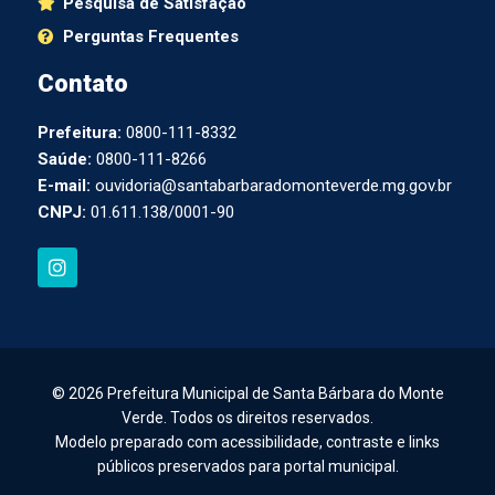
Pesquisa de Satisfação
Perguntas Frequentes
Contato
Prefeitura:
0800-111-8332
Saúde:
0800-111-8266
E-mail:
ouvidoria@santabarbaradomonteverde.mg.gov.br
CNPJ:
01.611.138/0001-90
I
n
s
t
a
g
r
a
© 2026 Prefeitura Municipal de Santa Bárbara do Monte
m
Verde. Todos os direitos reservados.
Modelo preparado com acessibilidade, contraste e links
públicos preservados para portal municipal.