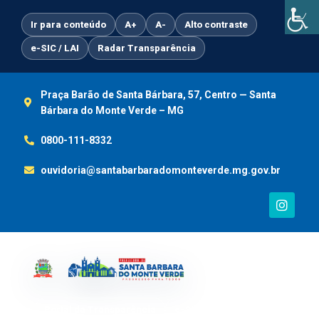
Ir
para
Ir para conteúdo
A+
A-
Alto contraste
o
e-SIC / LAI
Radar Transparência
conteúdo
Praça Barão de Santa Bárbara, 57, Centro — Santa
Bárbara do Monte Verde – MG
0800-111-8332
ouvidoria@santabarbaradomonteverde.mg.gov.br
I
n
s
t
a
g
r
a
m
Portal da Transparência
e-SIC / LAI
Ouvidoria