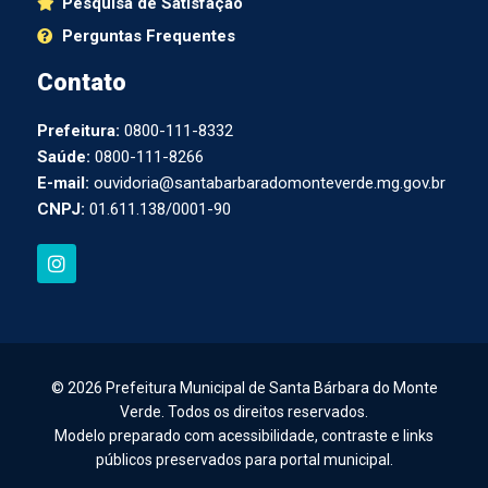
Pesquisa de Satisfação
Perguntas Frequentes
Contato
Prefeitura:
0800-111-8332
Saúde:
0800-111-8266
E-mail:
ouvidoria@santabarbaradomonteverde.mg.gov.br
CNPJ:
01.611.138/0001-90
I
n
s
t
a
g
r
a
© 2026 Prefeitura Municipal de Santa Bárbara do Monte
m
Verde. Todos os direitos reservados.
Modelo preparado com acessibilidade, contraste e links
públicos preservados para portal municipal.