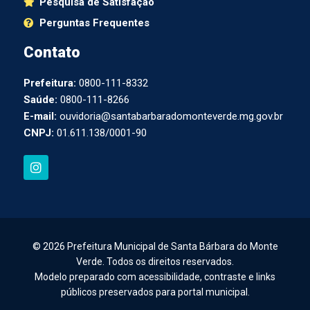
Pesquisa de Satisfação
Perguntas Frequentes
Contato
Prefeitura:
0800-111-8332
Saúde:
0800-111-8266
E-mail:
ouvidoria@santabarbaradomonteverde.mg.gov.br
CNPJ:
01.611.138/0001-90
I
n
s
t
a
g
r
a
© 2026 Prefeitura Municipal de Santa Bárbara do Monte
m
Verde. Todos os direitos reservados.
Modelo preparado com acessibilidade, contraste e links
públicos preservados para portal municipal.