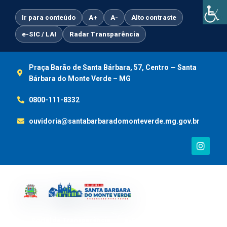
Ir
para
Ir para conteúdo
A+
A-
Alto contraste
o
e-SIC / LAI
Radar Transparência
conteúdo
Praça Barão de Santa Bárbara, 57, Centro — Santa
Bárbara do Monte Verde – MG
0800-111-8332
ouvidoria@santabarbaradomonteverde.mg.gov.br
I
n
s
t
a
g
r
a
m
Portal da Transparência
e-SIC / LAI
Ouvidoria