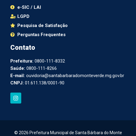
e-SIC / LAI
LGPD
Pesquisa de Satisfação
Perguntas Frequentes
Contato
Prefeitura:
0800-111-8332
Saúde:
0800-111-8266
E-mail:
ouvidoria@santabarbaradomonteverde.mg.gov.br
CNPJ:
01.611.138/0001-90
I
n
s
t
a
g
r
a
© 2026 Prefeitura Municipal de Santa Bárbara do Monte