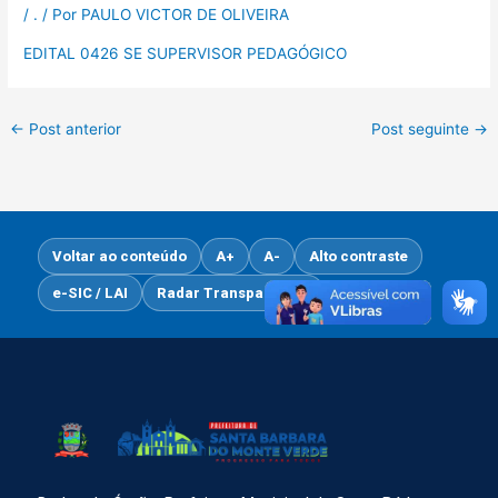
/
.
/ Por
PAULO VICTOR DE OLIVEIRA
EDITAL 0426 SE SUPERVISOR PEDAGÓGICO
←
Post anterior
Post seguinte
→
Voltar ao conteúdo
A+
A-
Alto contraste
e-SIC / LAI
Radar Transparência