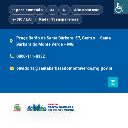
Ir
para
Ir para conteúdo
A+
A-
Alto contraste
o
e-SIC / LAI
Radar Transparência
conteúdo
Praça Barão de Santa Bárbara, 57, Centro — Santa
Bárbara do Monte Verde – MG
0800-111-8332
ouvidoria@santabarbaradomonteverde.mg.gov.br
I
n
s
t
a
g
r
a
m
Portal da Transparência
e-SIC / LAI
Ouvidoria