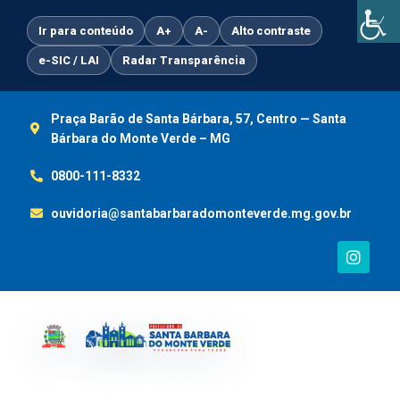
Ir
para
Ir para conteúdo
A+
A-
Alto contraste
o
e-SIC / LAI
Radar Transparência
conteúdo
Praça Barão de Santa Bárbara, 57, Centro — Santa
Bárbara do Monte Verde – MG
0800-111-8332
ouvidoria@santabarbaradomonteverde.mg.gov.br
I
n
s
t
a
g
r
a
m
Portal da Transparência
e-SIC / LAI
Ouvidoria