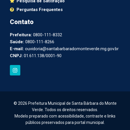
Pesquisa de Satisfação
Perguntas Frequentes
Contato
Prefeitura:
0800-111-8332
Saúde:
0800-111-8266
E-mail:
ouvidoria@santabarbaradomonteverde.mg.gov.br
CNPJ:
01.611.138/0001-90
I
n
s
t
a
g
r
a
© 2026 Prefeitura Municipal de Santa Bárbara do Monte
m
Verde. Todos os direitos reservados.
Modelo preparado com acessibilidade, contraste e links
públicos preservados para portal municipal.