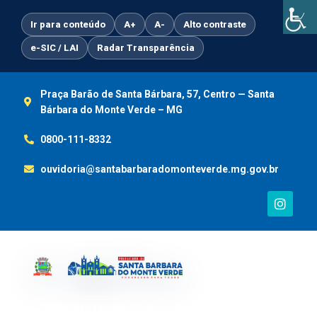
Ir
para
Ir para conteúdo
A+
A-
Alto contraste
o
e-SIC / LAI
Radar Transparência
conteúdo
Praça Barão de Santa Bárbara, 57, Centro — Santa
Bárbara do Monte Verde – MG
0800-111-8332
ouvidoria@santabarbaradomonteverde.mg.gov.br
I
n
s
t
a
g
r
a
m
Portal da Transparência
e-SIC / LAI
Ouvidoria