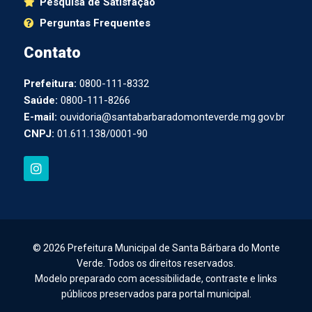
Pesquisa de Satisfação
Perguntas Frequentes
Contato
Prefeitura:
0800-111-8332
Saúde:
0800-111-8266
E-mail:
ouvidoria@santabarbaradomonteverde.mg.gov.br
CNPJ:
01.611.138/0001-90
I
n
s
t
a
g
r
a
© 2026 Prefeitura Municipal de Santa Bárbara do Monte
m
Verde. Todos os direitos reservados.
Modelo preparado com acessibilidade, contraste e links
públicos preservados para portal municipal.