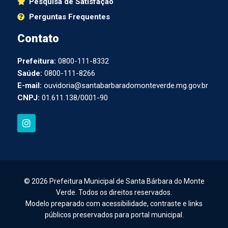
Pesquisa de Satisfação
Perguntas Frequentes
Contato
Prefeitura:
0800-111-8332
Saúde:
0800-111-8266
E-mail:
ouvidoria@santabarbaradomonteverde.mg.gov.br
CNPJ:
01.611.138/0001-90
I
n
s
t
a
g
r
a
© 2026 Prefeitura Municipal de Santa Bárbara do Monte
m
Verde. Todos os direitos reservados.
Modelo preparado com acessibilidade, contraste e links
públicos preservados para portal municipal.