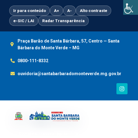
Ir
para
Ir para conteúdo
A+
A-
Alto contraste
o
e-SIC / LAI
Radar Transparência
conteúdo
Praça Barão de Santa Bárbara, 57, Centro — Santa
Bárbara do Monte Verde – MG
0800-111-8332
ouvidoria@santabarbaradomonteverde.mg.gov.br
I
n
s
t
a
g
r
a
m
Portal da Transparência
e-SIC / LAI
Ouvidoria