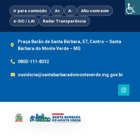
Ir
para
Ir para conteúdo
A+
A-
Alto contraste
o
e-SIC / LAI
Radar Transparência
conteúdo
Praça Barão de Santa Bárbara, 57, Centro — Santa
Bárbara do Monte Verde – MG
0800-111-8332
ouvidoria@santabarbaradomonteverde.mg.gov.br
I
n
s
t
a
g
r
a
m
Portal da Transparência
e-SIC / LAI
Ouvidoria